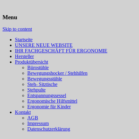
Dreieck gesundes sitzen Delmenhorst |
Menu
ergonomische Sitzmöbel | Haider Bioswing
| HAG | aeries | Varier | Moizi | Löffler |
Skip to content
Ongo
Startseite
UNSERE NEUE WEBSITE
IHR FACHGESCHÄFT FÜR ERGONOMIE
Hersteller
Produktübersicht
Bürostühle
Bewegungshocker / Stehhilfen
Bewegungsstühle
Steh- Sitztische
Stehpulte
Entspannungssessel
Ergonomische Hilfsmittel
Ergonomie für Kinder
Kontakt
AGB
Impressum
Datenschutzerklärung